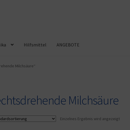
ika
Hilfsmittel
ANGEBOTE
tzbelehrung
Impressum
Kasse
Kontakt
Mein Konto
Shop
rehende Milchsäure“
Widerrufsbelehrung
Zahlungsarten
echtsdrehende Milchsäure
Einzelnes Ergebnis wird angezeigt