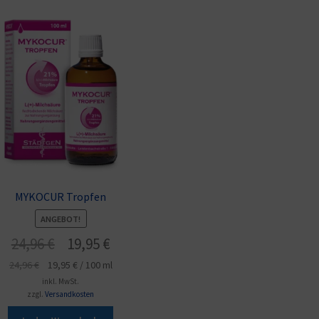
MYKOCUR Tropfen
ANGEBOT!
Ursprünglicher
Aktueller
24,96
€
19,95
€
Preis
Preis
24,96
€
19,95
€
/
100
ml
war:
ist:
inkl. MwSt.
24,96 €
19,95 €.
zzgl.
Versandkosten