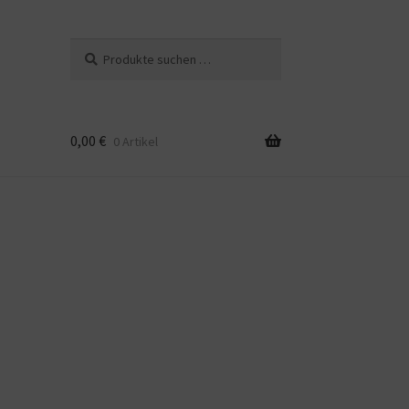
Suchen
Suchen
nach:
0,00
€
0 Artikel