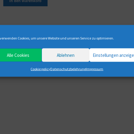
In den Warenkorb
Einzelnes Ergebnis wird angezeigt
 verwenden Cookies, um unsere Website und unseren Service zu optimieren.
Alle Cookies
Ablehnen
Einstellungen anzeig
Cookie policy
Datenschutzbelehrung
Impressum