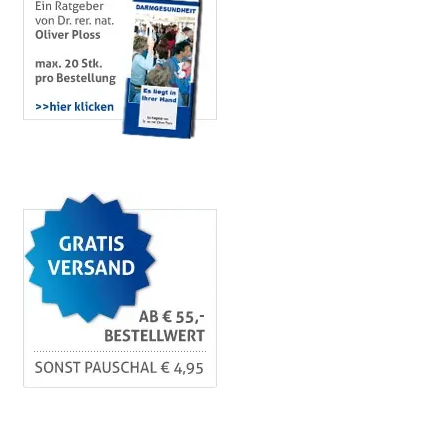
Kontakt
Mein Konto
Shop
Versandarten
Vertrag widerrufen
Warenkorb
Widerrufsbelehrung
Zahlungsarten